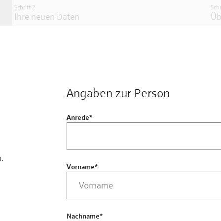
Schritt 2
Schr
Ihre neuen Daten
Üb
Angaben zur Person
Anrede
*
.
Vorname
*
Nachname
*