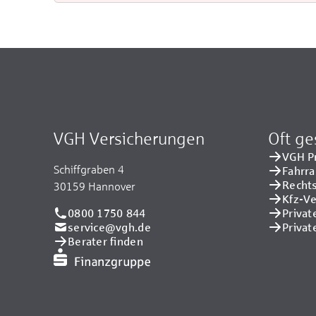
VGH Versicherungen
Oft ge
VGH P
Schiffgraben 4
Fahrr
Recht
30159 Hannover
Kfz-V
0800 1750 844
Privat
service@vgh.de
Privat
Berater finden