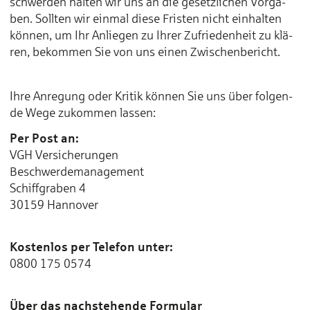
schwer­den hal­ten wir uns an die ge­setz­li­chen Vor­ga­
ben. Soll­ten wir ein­mal die­se Fris­ten nicht ein­hal­ten
kön­nen, um Ihr An­lie­gen zu Ih­rer Zu­frie­den­heit zu klä­
ren, be­kom­men Sie von uns ei­nen Zwi­schen­be­richt.
Ihre An­re­gung oder Kri­tik kön­nen Sie uns über fol­gen­
de We­ge zu­kom­men las­sen:
Per Post an:
VGH Versicherungen
Beschwerdemanagement
Schiffgraben 4
30159 Hannover
Kos­ten­los per Te­le­fon un­ter:
0800 175 0574
Über das nach­ste­hen­de For­mu­lar