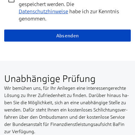
gespeichert werden. Die
Datenschutzhinweise
habe ich zur Kenntnis
genommen.
Absenden
Unabhängige Prüfung
Wir be­mü­hen uns, für Ihr An­­lie­­gen ei­ne in­te­res­sen­­ge­rech­te
Lö­­sung zu Ih­rer Zu­­frie­den­­­heit zu fin­den. Da­rü­­ber hin­aus ha­
ben Sie die Mög­­lich­­­keit, sich an ei­ne un­­­ab­hän­­gi­ge Stel­­le zu
wen­­den. Da­für steht Ih­nen ein kos­ten­­­lo­ses Schlich­­tungs­­­ver­­
fah­ren über den Om­buds­­­mann und der kos­ten­­­lo­se Ser­­­vice
der Bun­des­­­an­stalt für Fi­nanz­­dienst­­leis­­tungs­­auf­­sicht BaFin
zur Ver­­fü­­gung.