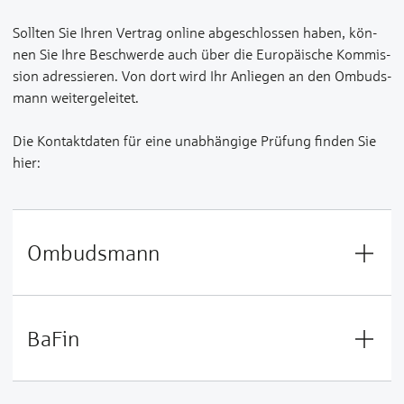
Soll­ten Sie Ih­ren Ver­­trag on­line ab­­­ge­­schlos­sen ha­ben, kön­
nen Sie Ih­re Be­­schwer­de auch über die Eu­ro­­­pä­ische Kom­­mis­
sion adres­­sie­ren. Von dort wird Ihr An­­lie­gen an den Om­­buds­­
mann wei­ter­­ge­lei­tet.
Die Kon­takt­­­da­ten für ei­ne un­­ab­­­hän­gi­ge Prü­­fung fin­den Sie
hier:
Ombudsmann
BaFin