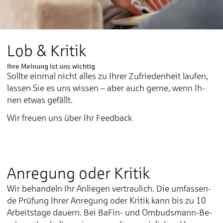
Lob & Kritik
Ihre Meinung ist uns wichtig
Soll­­te ein­­­­mal nicht al­­­­les zu Ih­­­­rer Zu­­­­frie­­­­den­­­­heit lau­­­­fen,
las­­­­sen Sie es uns wis­­­­sen – aber auch ger­­­­ne, wenn Ih­­­­
nen et­­­­was ge­­­­fällt.
Wir freuen uns über Ihr Feedback
An­re­gung oder Kri­tik
Wir be­han­deln Ihr An­lie­gen ver­trau­lich. Die um­fas­sen­
de Prü­fung Ih­rer An­re­gung oder Kri­tik kann bis zu 10
Ar­beits­ta­ge dau­ern. Bei BaFin- und Om­buds­mann-Be­