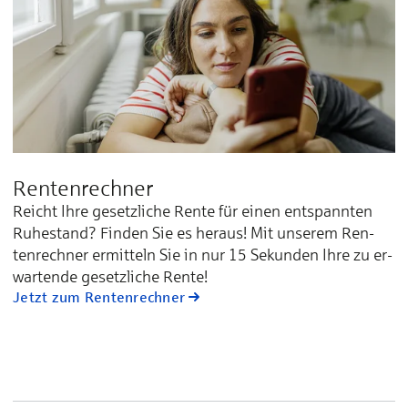
Rentenrechner
Reicht Ihre ge­setz­li­che Ren­te für ei­nen ent­spann­ten
Ru­he­stand? Fin­den Sie es he­raus! Mit un­se­rem Ren­
ten­rech­ner er­mit­teln Sie in nur 15 Se­kun­den Ih­re zu er­
war­ten­de ge­setz­li­che Ren­te!
Jetzt zum Rentenrechner