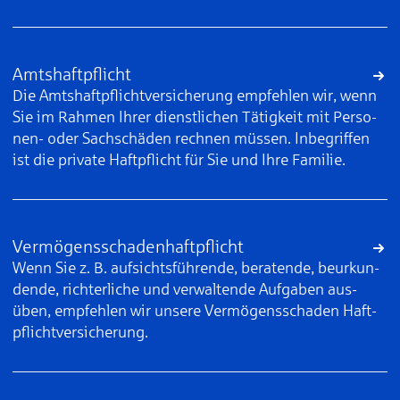
Amtshaftpflicht
Die Amtshaft­pflicht­ver­si­che­rung emp­feh­len wir, wenn
Sie im Rah­men Ih­rer dienst­li­chen Tä­tig­keit mit Per­so­
nen- oder Sach­schä­den rech­nen müs­sen. In­be­grif­fen
ist die pri­va­te Haft­pflicht für Sie und Ih­re Fa­mi­lie.
Vermögens­schaden­haftpflicht
Wenn Sie z. B. auf­sichts­füh­ren­de, be­ra­ten­de, be­ur­kun­
den­de, rich­ter­li­che und ver­wal­ten­de Auf­ga­ben aus­
üben, emp­feh­len wir un­se­re Ver­mö­gens­scha­den Haft­
pflicht­ver­si­che­rung.