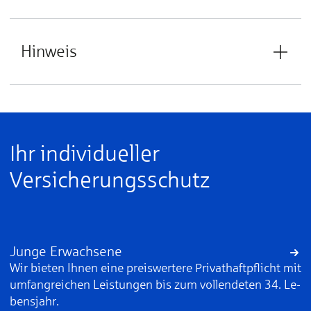
Hinweis
Ihr individueller
Versicherungsschutz
Junge Erwachsene
Wir bieten Ih­nen ei­ne preis­wer­te­re Pri­vat­haft­pflicht mit
um­fang­rei­chen Leis­tun­gen bis zum voll­en­de­ten 34. Le­
bens­jahr.