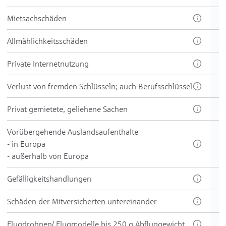
Miet­sach­schäden
All­mählich­keits­schäden
Private Inter­net­nutzung
Ver­lust von frem­den Schlüsseln; auch Berufs­schlüssel
Pri­vat ge­mie­te­te, ge­liehe­ne Sach­en
Vorüber­gehende Aus­lands­aufenthalte
- in Europa
- außer­halb von Europa
Ge­fällig­keits­hand­lungen
Schä­den der Mit­versicher­ten unter­einan­der
Flug­drohnen/ Flug­modelle bis 250 g Ab­flug­gewicht