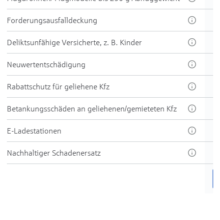
Forder­ungs­aus­fall­deckung
Delikt­sun­fähige Ver­sicherte, z. B. Kinder
Neu­wert­ent­schädi­gung
Rabatt­schutz für ge­liehene Kfz
Be­tankungs­schäden an ge­liehenen/gemie­teten Kfz
E-Ladestationen
Nachhaltiger Schadenersatz