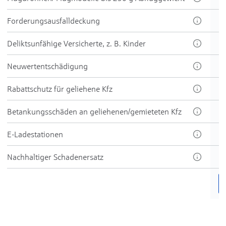
Forder­ungs­aus­fall­deckung
Delikt­sun­fähige Ver­sicherte, z. B. Kinder
Neu­wert­ent­schädi­gung
Rabatt­schutz für ge­liehene Kfz
Be­tankungs­schäden an ge­liehenen/gemie­teten Kfz
E-Ladestationen
Nachhaltiger Schadenersatz