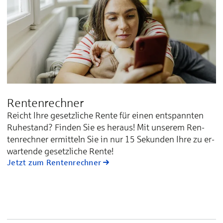
Rentenrechner
Reicht Ihre ge­setz­li­che Ren­te für ei­nen ent­spann­ten
Ru­he­stand? Fin­den Sie es he­raus! Mit un­se­rem Ren­
ten­rech­ner er­mit­teln Sie in nur 15 Se­kun­den Ih­re zu er­
war­ten­de ge­setz­li­che Ren­te!
Jetzt zum Rentenrechner