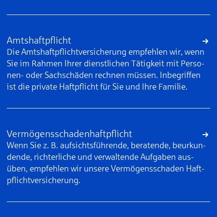
Amtshaftpflicht
Die Amtshaft­pflicht­ver­si­che­rung emp­feh­len wir, wenn
Sie im Rah­men Ih­rer dienst­li­chen Tä­tig­keit mit Per­so­
nen- oder Sach­schä­den rech­nen müs­sen. In­be­grif­fen
ist die pri­va­te Haft­pflicht für Sie und Ih­re Fa­mi­lie.
Vermögens­schaden­haftpflicht
Wenn Sie z. B. auf­sichts­füh­ren­de, be­ra­ten­de, be­ur­kun­
den­de, rich­ter­li­che und ver­wal­ten­de Auf­ga­ben aus­
üben, emp­feh­len wir un­se­re Ver­mö­gens­scha­den Haft­
pflicht­ver­si­che­rung.