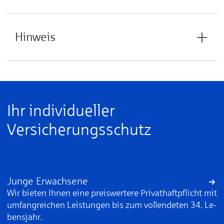
Hinweis
Ihr individueller
Versicherungsschutz
Junge Erwachsene
Wir bieten Ih­nen ei­ne preis­wer­te­re Pri­vat­haft­pflicht mit
um­fang­rei­chen Leis­tun­gen bis zum voll­en­de­ten 34. Le­
bens­jahr.