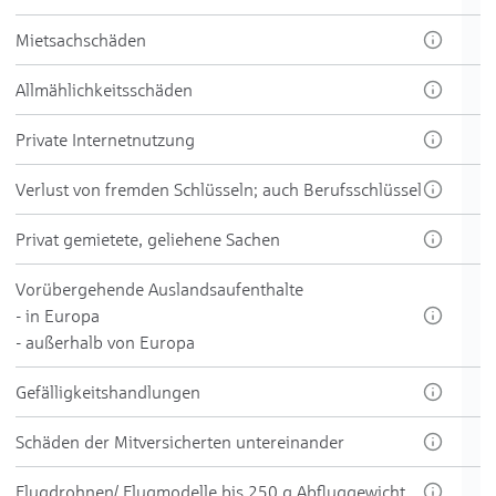
Miet­sach­schäden
All­mählich­keits­schäden
Private Inter­net­nutzung
Ver­lust von frem­den Schlüsseln; auch Berufs­schlüssel
Pri­vat ge­mie­te­te, ge­liehe­ne Sach­en
Vorüber­gehende Aus­lands­aufenthalte
- in Europa
- außer­halb von Europa
Ge­fällig­keits­hand­lungen
Schä­den der Mit­versicher­ten unter­einan­der
Flug­drohnen/ Flug­modelle bis 250 g Ab­flug­gewicht