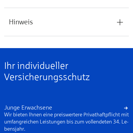
Hinweis
Ihr individueller
Versicherungsschutz
Junge Erwachsene
Wir bieten Ih­nen ei­ne preis­wer­te­re Pri­vat­haft­pflicht mit
um­fang­rei­chen Leis­tun­gen bis zum voll­en­de­ten 34. Le­
bens­jahr.