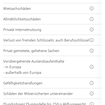
Miet­sach­schäden
All­mählich­keits­schäden
Private Inter­net­nutzung
Ver­lust von frem­den Schlüsseln; auch Berufs­schlüssel
Pri­vat ge­mie­te­te, ge­liehe­ne Sach­en
Vorüber­gehende Aus­lands­aufenthalte
- in Europa
- außer­halb von Europa
Ge­fällig­keits­hand­lungen
Schä­den der Mit­versicher­ten unter­einan­der
Flug­drohnen/ Flug­modelle bis 250 g Ab­flug­gewicht