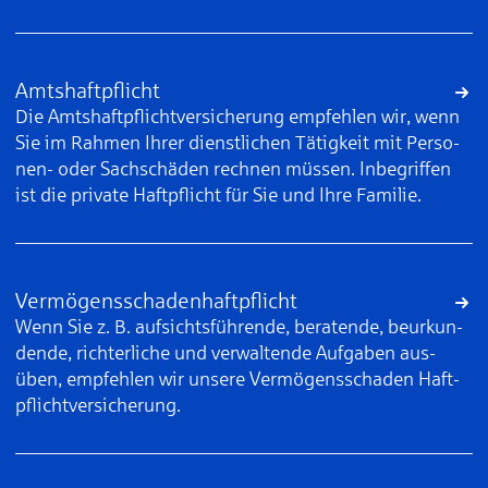
Amtshaftpflicht
Die Amtshaft­pflicht­ver­si­che­rung emp­feh­len wir, wenn
Sie im Rah­men Ih­rer dienst­li­chen Tä­tig­keit mit Per­so­
nen- oder Sach­schä­den rech­nen müs­sen. In­be­grif­fen
ist die pri­va­te Haft­pflicht für Sie und Ih­re Fa­mi­lie.
Vermögens­schaden­haftpflicht
Wenn Sie z. B. auf­sichts­füh­ren­de, be­ra­ten­de, be­ur­kun­
den­de, rich­ter­li­che und ver­wal­ten­de Auf­ga­ben aus­
üben, emp­feh­len wir un­se­re Ver­mö­gens­scha­den Haft­
pflicht­ver­si­che­rung.