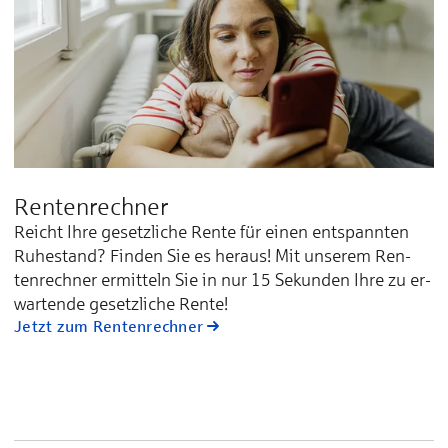
Rentenrechner
Reicht Ihre ge­setz­li­che Ren­te für ei­nen ent­spann­ten
Ru­he­stand? Fin­den Sie es he­raus! Mit un­se­rem Ren­
ten­rech­ner er­mit­teln Sie in nur 15 Se­kun­den Ih­re zu er­
war­ten­de ge­setz­li­che Ren­te!
Jetzt zum Rentenrechner