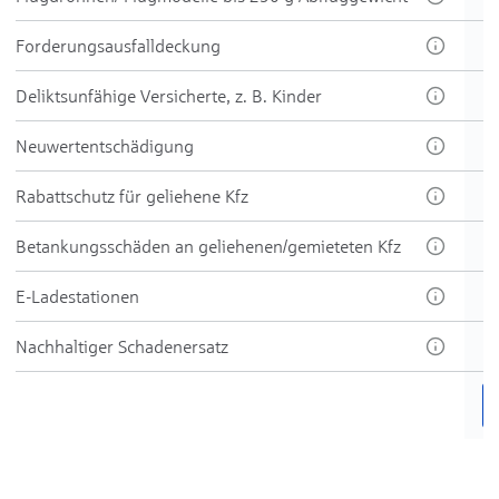
Forder­ungs­aus­fall­deckung
Delikt­sun­fähige Ver­sicherte, z. B. Kinder
Neu­wert­ent­schädi­gung
Rabatt­schutz für ge­liehene Kfz
Be­tankungs­schäden an ge­liehenen/gemie­teten Kfz
E-Ladestationen
Nachhaltiger Schadenersatz