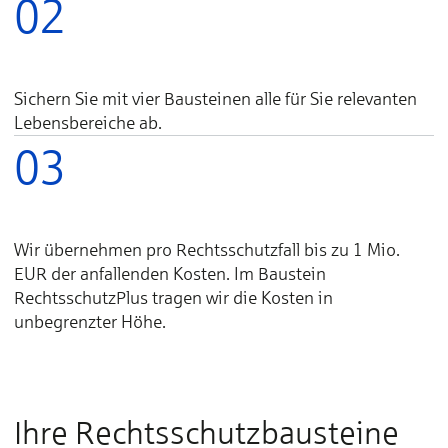
02
Sichern Sie mit vier Bau­stei­nen al­le für Sie re­le­van­ten
Le­bens­be­rei­che ab.
03
Wir über­neh­men pro Rechts­schutz­fall bis zu 1 Mio.
EUR der an­fal­len­den Kos­ten. Im Baustein
RechtsschutzPlus tragen wir die Kosten in
unbegrenzter Höhe.
Ihre Rechtsschutzbausteine