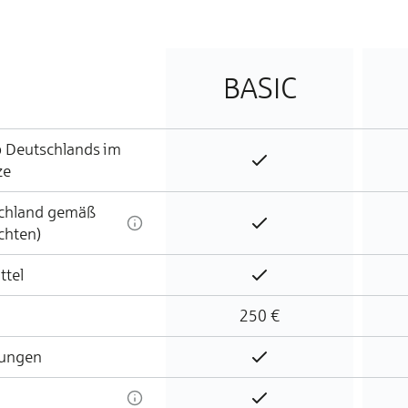
BASIC
 Deutschlands im
Enthalten
ze
schland gemäß
Enthalten
chten)
ttel
Enthalten
250 €
lungen
Enthalten
Enthalten