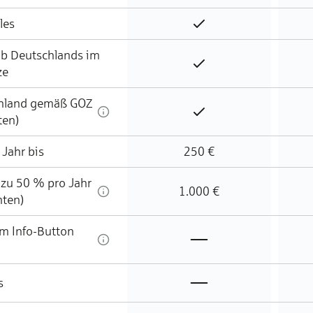
les
Enthalten
lb Deutschlands im
Enthalten
ze
chland gemäß GOZ
Enthalten
ten)
Jahr bis
250 €
 zu 50 % pro Jahr
1.000 €
hten)
im Info-Button
Nicht enthalten
Nicht enthalten
s