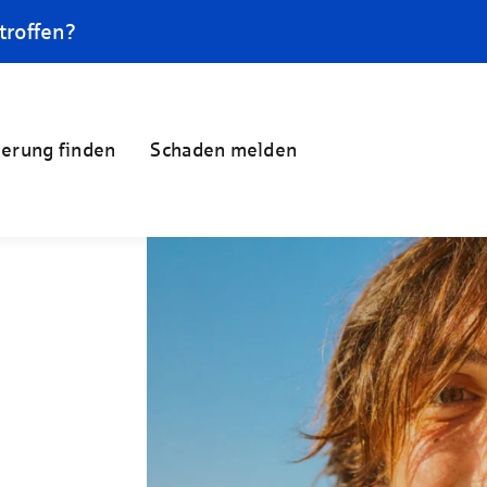
troffen?
herung finden
Schaden melden