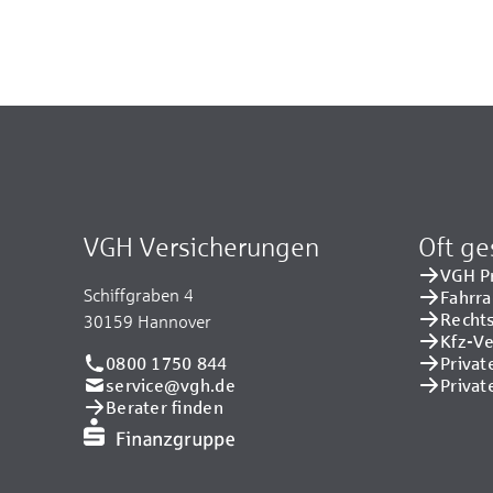
VGH Versicherungen
Oft ge
VGH P
Schiffgraben 4
Fahrr
Recht
30159 Hannover
Kfz-V
0800 1750 844
Privat
service@vgh.de
Privat
Berater finden