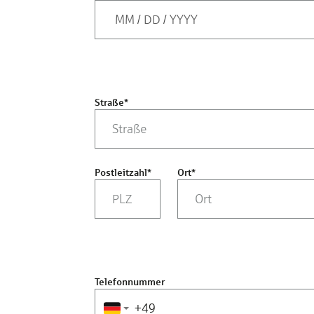
MM
/
DD
/
YYYY
Straße
*
Postleitzahl
*
Ort
*
Telefonnummer