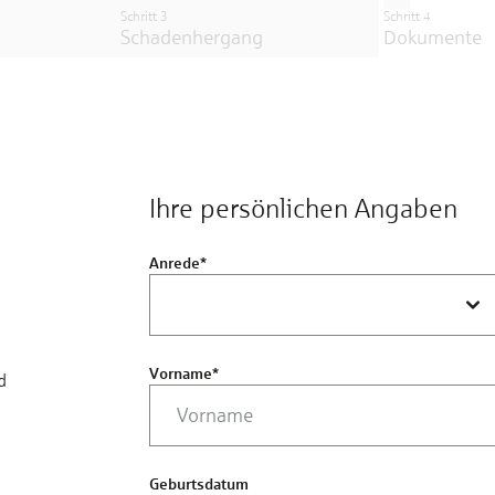
Schritt 3
Schritt 4
Schadenhergang
Dokumente
Ihre persönlichen Angaben
Anrede
*
Vorname
*
d
Geburtsdatum