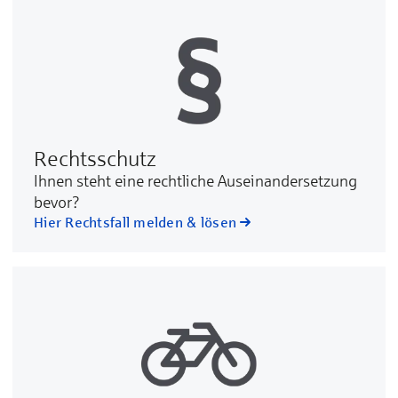
Rechtsschutz
Ih­nen steht ei­ne recht­li­che Aus­ein­an­der­set­zung
be­vor?
Hier Rechtsfall melden & lösen