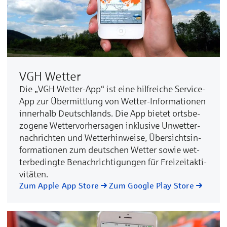
VGH Wetter
Die „VGH Wetter-App“ ist ei­ne hilf­rei­che Ser­vice-
App zur Über­mitt­lung von Wet­ter-In­for­­ma­tio­nen
in­ner­­halb Deutsch­­lands. Die App bie­tet orts­­be­
zo­­ge­ne Wet­ter­­vor­her­­sa­gen in­klu­­si­ve Un­wet­­ter­
nach­­rich­ten und Wet­ter­­hin­wei­se, Über­­sichts­­­in­
for­­ma­tio­­nen zum deut­schen Wet­ter so­wie wet­
ter­­be­ding­­te Be­nach­­rich­ti­gun­gen für Frei­­zeit­­­ak­ti­­
vi­­tä­ten.
Zum Apple App Store
Zum Google Play Store