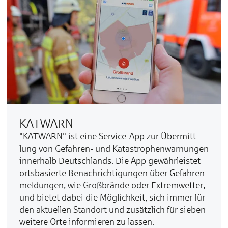
KATWARN
"KATWARN" ist ei­ne Ser­vice-App zur Über­mitt­
lung von Ge­fah­ren- und Ka­tas­tro­phen­war­nun­gen
in­ner­halb Deutsch­lands. Die App ge­währ­leis­tet
orts­ba­sier­te Be­nach­rich­ti­gun­gen über Ge­fah­ren­­
mel­­dun­gen, wie Groß­­brän­de oder Ex­trem­wet­ter,
und bie­tet da­bei die Mög­lich­keit, sich im­mer für
den ak­tu­el­len Stand­­ort und zu­sätz­lich für sie­ben
wei­te­re Or­te in­for­mie­ren zu las­sen.