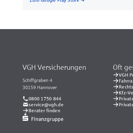
VGH Versicherungen
Oft ge
VGH P
Schiffgraben 4
Fahrr
Recht
30159 Hannover
Kfz-V
0800 1750 844
Privat
service@vgh.de
Privat
Berater finden