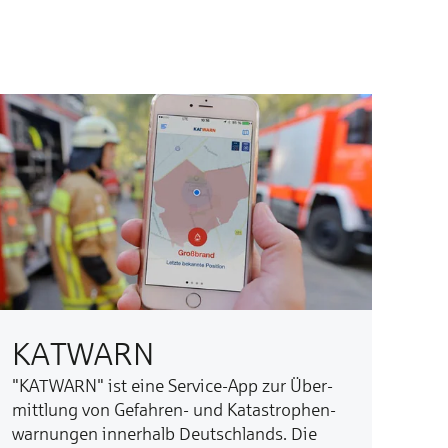
KATWARN
"KATWARN" ist ei­ne Ser­vice-App zur Über­
mitt­lung von Ge­fah­ren- und Ka­tas­tro­phen­
war­nun­gen in­ner­halb Deutsch­lands. Die