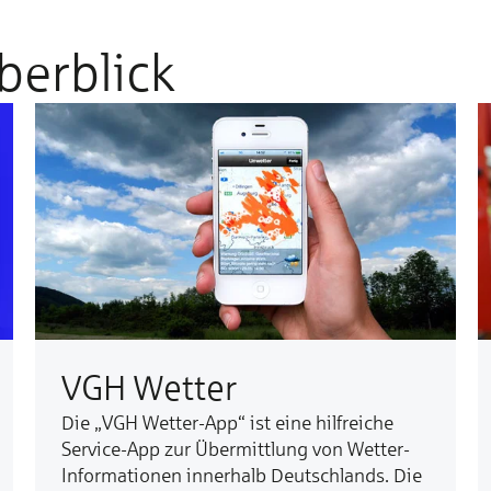
berblick
VGH Wetter
Die „VGH Wetter-App“ ist ei­ne hilf­rei­che
Ser­vice-App zur Über­mitt­lung von Wet­ter-
In­for­­ma­tio­nen in­ner­­halb Deutsch­­lands. Die