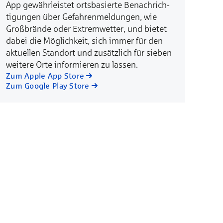
App ge­währ­leis­tet orts­ba­sier­te Be­nach­rich­
ti­gun­gen über Ge­fah­ren­­mel­­dun­gen, wie
Groß­­brän­de oder Ex­trem­wet­ter, und bie­tet
da­bei die Mög­lich­keit, sich im­mer für den
ak­tu­el­len Stand­­ort und zu­sätz­lich für sie­ben
wei­te­re Or­te in­for­mie­ren zu las­sen.
Zum Apple App Store
Zum Google Play Store