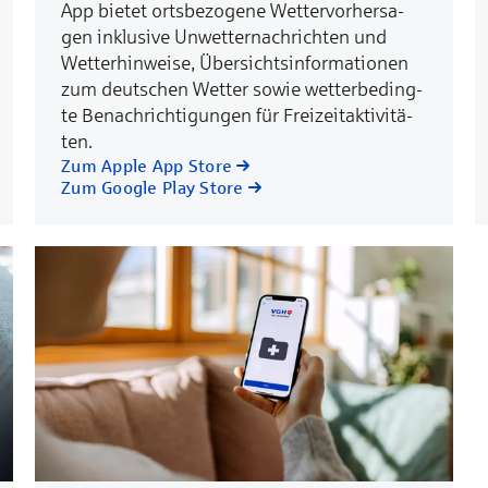
App bie­tet orts­­be­zo­­ge­ne Wet­ter­­vor­her­­sa­
gen in­klu­­si­ve Un­wet­­ter­nach­­rich­ten und
Wet­ter­­hin­wei­se, Über­­sichts­­­in­for­­ma­tio­­nen
zum deut­schen Wet­ter so­wie wet­ter­­be­ding­­
te Be­nach­­rich­ti­gun­gen für Frei­­zeit­­­ak­ti­­vi­­tä­
ten.
Zum Apple App Store
Zum Google Play Store