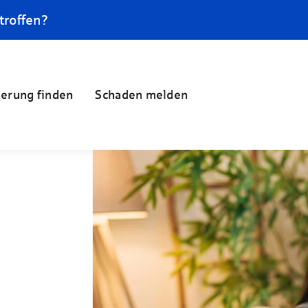
troffen?
herung finden
Schaden melden