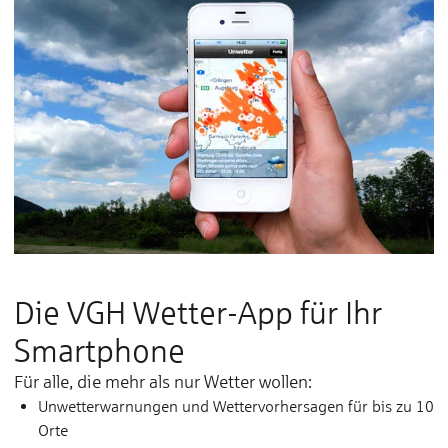
Die VGH Wetter-App für Ihr
Smart­phone
Für al­le, die mehr als nur Wet­ter wol­len:
Un­wet­ter­war­nun­gen und Wet­ter­­vor­­her­­sa­gen für bis zu 10
Or­te