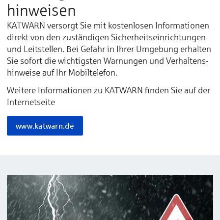
hinweisen
KAT­WARN ver­­­­­sorgt Sie mit kos­­­­ten­­­­­lo­­­­sen In­­­­for­­­­­ma­­­­­tio­­­­nen
di­­­­rekt von den zu­­­­stän­­­­­di­­­­gen Si­­­­cher­­­­­heits­­­­­ein­­­­­rich­­­­­tun­­­­gen
und Leit­­­­­stel­­­­len. Bei Ge­­­­­fahr in Ih­­­­rer Um­­­­­­ge­­­­­bung er­­­­hal­­­­­ten
Sie so­­­­­fort die wich­­­­­tigs­­­­­ten War­­­­­nun­­­­gen und Ver­­­­­hal­­­­tens­­­­­
hin­­­­wei­­­­­se auf Ihr Mo­­­­bil­­­­­te­­­­le­­­­fon.
Wei­te­re In­­­­for­­­­ma­­­­­tio­­­­nen zu KAT­WARN fin­­­­­den Sie auf der
In­­­­ter­­­­net­­­­­sei­­­­te
www.katwarn.de