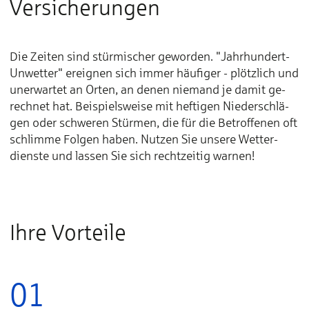
Ver­si­che­run­gen
Die Zei­ten sind stür­­mi­­scher ge­­wor­­den. "Jahr­­hun­­dert-
Un­­wet­­ter" er­­eig­­nen sich im­­mer häu­­fi­­ger - plötz­­lich und
un­­er­­war­­tet an Or­­ten, an de­­nen nie­­mand je da­­mit ge­­
rech­­net hat. Bei­­spiels­­wei­­se mit hef­­ti­­gen Nie­­der­­schlä­­
gen oder schwe­­ren Stür­­men, die für die Be­­trof­­fe­­nen oft
schlim­­me Fol­­gen ha­­ben. Nut­­zen Sie un­­se­­re Wet­­ter­­
diens­­te und las­­sen Sie sich recht­­zei­­tig war­­nen!
Ihre Vorteile
01