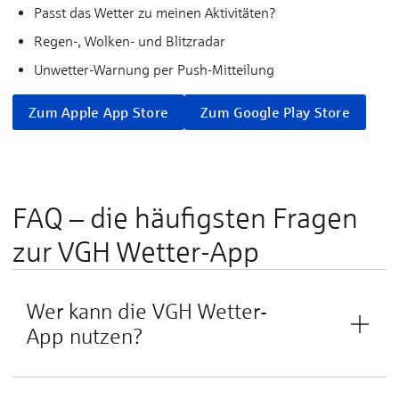
Passt das Wet­ter zu mei­nen Ak­ti­­vi­tä­­ten?
Re­gen-, Wol­ken- und Blitz­ra­dar
Un­wet­ter-War­nung per Push-Mit­­tei­lung
Zum Apple App Store
Zum Google Play Store
FAQ – die häu­figs­ten Fra­gen
zur VGH ­Wetter-App
Wer kann die VGH Wetter-
App nutzen?