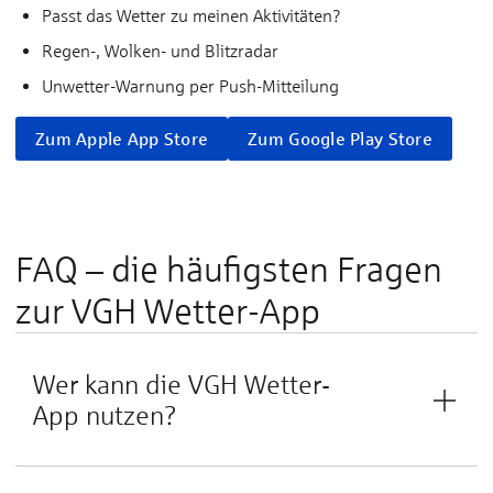
Passt das Wet­ter zu mei­nen Ak­ti­­vi­tä­­ten?
Re­gen-, Wol­ken- und Blitz­ra­dar
Un­wet­ter-War­nung per Push-Mit­­tei­lung
Zum Apple App Store
Zum Google Play Store
FAQ – die häu­figs­ten Fra­gen
zur VGH ­Wetter-App
Wer kann die VGH Wetter-
App nutzen?