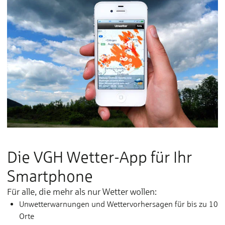
Die VGH Wetter-App für Ihr
Smart­phone
Für al­le, die mehr als nur Wet­ter wol­len:
Un­wet­ter­war­nun­gen und Wet­ter­­vor­­her­­sa­gen für bis zu 10
Or­te