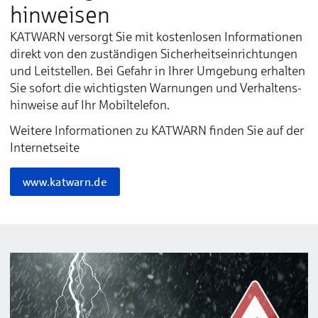
hinweisen
KAT­WARN ver­­­­­sorgt Sie mit kos­­­­ten­­­­­lo­­­­sen In­­­­for­­­­­ma­­­­­tio­­­­nen
di­­­­rekt von den zu­­­­stän­­­­­di­­­­gen Si­­­­cher­­­­­heits­­­­­ein­­­­­rich­­­­­tun­­­­gen
und Leit­­­­­stel­­­­len. Bei Ge­­­­­fahr in Ih­­­­rer Um­­­­­­ge­­­­­bung er­­­­hal­­­­­ten
Sie so­­­­­fort die wich­­­­­tigs­­­­­ten War­­­­­nun­­­­gen und Ver­­­­­hal­­­­tens­­­­­
hin­­­­wei­­­­­se auf Ihr Mo­­­­bil­­­­­te­­­­le­­­­fon.
Wei­te­re In­­­­for­­­­ma­­­­­tio­­­­nen zu KAT­WARN fin­­­­­den Sie auf der
In­­­­ter­­­­net­­­­­sei­­­­te
www.katwarn.de