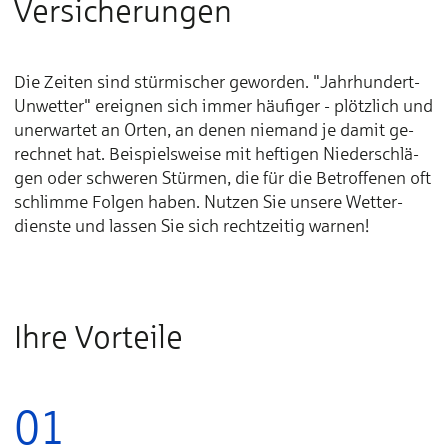
Ver­si­che­run­gen
Die Zei­ten sind stür­­mi­­scher ge­­wor­­den. "Jahr­­hun­­dert-
Un­­wet­­ter" er­­eig­­nen sich im­­mer häu­­fi­­ger - plötz­­lich und
un­­er­­war­­tet an Or­­ten, an de­­nen nie­­mand je da­­mit ge­­
rech­­net hat. Bei­­spiels­­wei­­se mit hef­­ti­­gen Nie­­der­­schlä­­
gen oder schwe­­ren Stür­­men, die für die Be­­trof­­fe­­nen oft
schlim­­me Fol­­gen ha­­ben. Nut­­zen Sie un­­se­­re Wet­­ter­­
diens­­te und las­­sen Sie sich recht­­zei­­tig war­­nen!
Ihre Vorteile
01