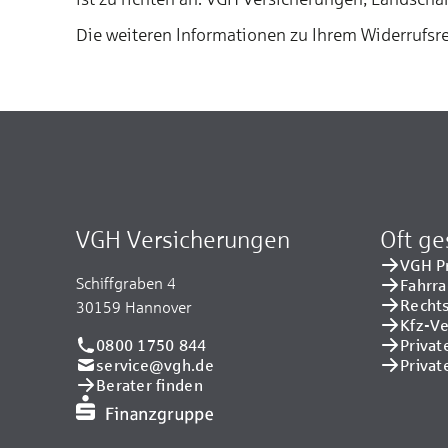
Die weiteren Informationen zu Ihrem Widerrufsr
VGH Versicherungen
Oft ge
VGH P
Schiffgraben 4
Fahrr
Recht
30159 Hannover
Kfz-V
0800 1750 844
Privat
service@vgh.de
Privat
Berater finden