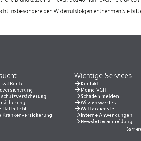
echt insbesondere den Widerrufsfolgen entnehmen Sie bitt
sucht
Wichtige Services
rivatRente
Kontakt
adversicherung
Meine VGH
sschutzversicherung
Schaden melden
ersicherung
Wissenswertes
e Haftpflicht
Wetterdienste
e Kranken­versicherung
Interne Anwendungen
Newsletteranmeldung
Barrier