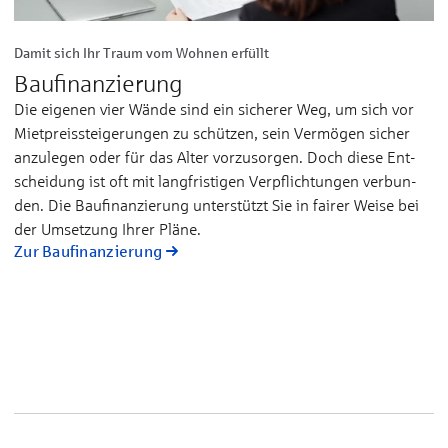
Damit sich Ihr Traum vom Wohnen erfüllt
Baufinanzierung
Die eigenen vier Wän­de sind ein si­che­rer Weg, um sich vor
Miet­preis­stei­ge­run­gen zu schüt­zen, sein Ver­mö­gen si­cher
an­zu­le­gen oder für das Al­ter vor­zu­sor­gen. Doch die­se Ent­
schei­dung ist oft mit lang­fris­ti­gen Ver­pflich­tun­gen ver­bun­
den. Die Bau­fi­nan­zie­rung un­ter­stützt Sie in fai­rer Wei­se bei
der Um­set­zung Ih­rer Plä­ne.
Zur Baufinanzierung