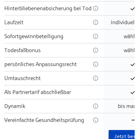
Hinterbliebenenabsicherung bei Tod
En
Laufzeit
individuell 
Sofortgewinnbeteiligung
wählb
Todesfallbonus
wählb
persönliches Anpassungsrecht
En
Umtauschrecht
En
Als Partnertarif abschließbar
En
Dynamik
bis max.
Vereinfachte Gesundheitsprüfung
Ni
Jetzt ber