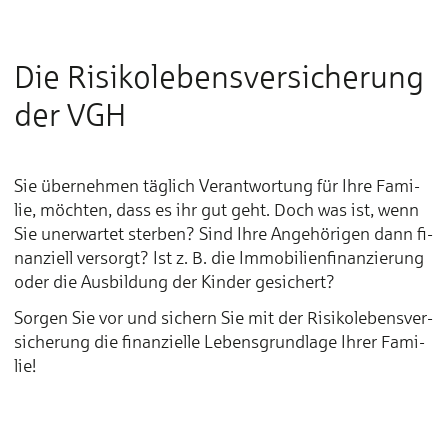
Die Risiko­lebens­ver­sicherung
der VGH
Sie übernehmen täglich Ver­ant­wor­tung für Ih­re Fa­mi­
lie, möch­ten, dass es ihr gut geht. Doch was ist, wenn
Sie un­er­war­tet ster­ben? Sind Ih­re An­ge­hö­ri­gen dann fi­
nan­ziell ver­sorgt? Ist z. B. die Im­mo­bi­lien­fi­nan­zie­rung
oder die Aus­bil­dung der Kin­der ge­si­chert?
Sor­gen Sie vor und si­chern Sie mit der Ri­si­ko­le­bens­ver­
si­che­rung die fi­nan­ziel­le Le­bens­grund­la­ge Ih­rer Fa­mi­
lie!