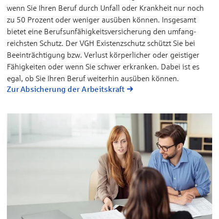
wenn Sie Ihren Beruf durch Un­fall oder Krank­heit nur noch
zu 50 Prozent oder weniger aus­üben können. Insge­samt
bietet eine Berufs­unfähigkeits­versicherung den umfang­
reichsten Schutz. Der VGH Existenz­schutz schützt Sie bei
Beein­trächtigung bzw. Ver­lust körper­licher oder gei­stiger
Fähig­keiten oder wenn Sie schwer er­kran­ken. Dabei ist es
egal, ob Sie Ihren Be­ruf weiter­hin aus­üben kön­nen.
Zur Absicherung der Arbeitskraft