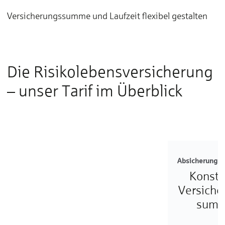
Versicherungssumme und Laufzeit flexibel gestalten
Die Risiko­lebens­ver­sicherung
– un­ser Tarif im Über­blick
Absicherung de
Konsta
Versiche
sum