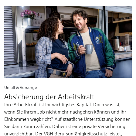
Unfall & Vorsorge
Absicherung der Arbeitskraft
Ihre Arbeits­kraft ist Ihr wichtigstes Kapi­tal. Doch was ist,
wenn Sie Ihrem Job nicht mehr nach­gehen kön­nen und Ihr
Ein­kommen weg­bricht? Auf staat­liche Unter­stüt­zung kön­nen
Sie dann kaum zäh­len. Daher ist eine private Ver­sicherung
un­ver­zicht­bar. Der VGH Berufs­un­fähig­keits­schutz leistet,