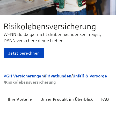
Ri­si­ko­le­bens­versicherung
WENN du da gar nicht drüber nachdenken magst,
DANN versichere deine Lieben.
Jetzt berechnen
VGH Versicherungen
/
Privatkunden
/
Unfall & Vorsorge
/
Risiko­lebens­ver­sicherung
Ihre Vorteile
Unser Produkt im Überblick
FAQ