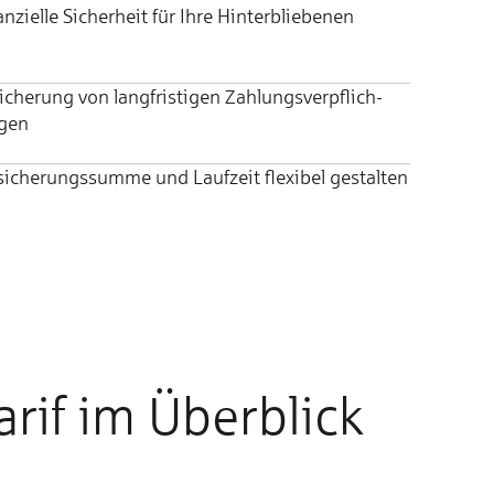
anzielle Sicherheit für Ihre Hinterbliebenen
cherung von lang­fris­ti­gen Zah­lungs­ver­pflich­
­gen
sicherungssumme und Laufzeit flexibel gestalten
arif im Über­blick