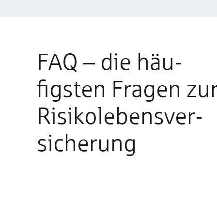
FAQ – die häu­
figsten Fra­gen zu
Risiko­lebens­ver­
sicherung