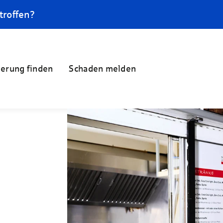
troffen?
herung finden
Schaden melden