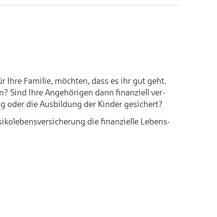
 Ih­re Fa­mi­lie, möch­ten, dass es ihr gut geht.
? Sind Ih­re An­ge­hö­ri­gen dann fi­nan­ziell ver­
rung oder die Aus­bil­dung der Kin­der ge­si­chert?
ko­le­bens­ver­si­che­rung die fi­nan­ziel­le Le­bens­