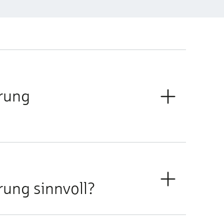
erung
rung sinnvoll?