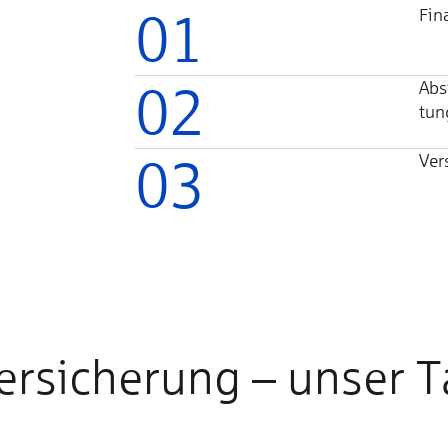
01
Fin
02
Absi
tun
03
Ver
er­sicherung – un­ser T