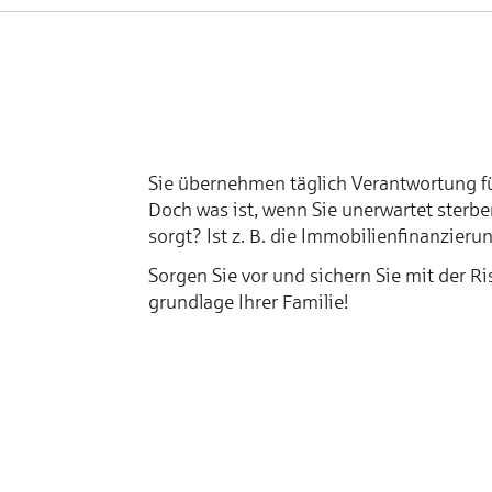
Sie übernehmen täglich Ver­ant­wor­tung für
Doch was ist, wenn Sie un­er­war­tet ster­ben
sorgt? Ist z. B. die Im­mo­bi­lien­fi­nan­zie­
Sor­gen Sie vor und si­chern Sie mit der Ri­si­
grund­la­ge Ih­rer Fa­mi­lie!