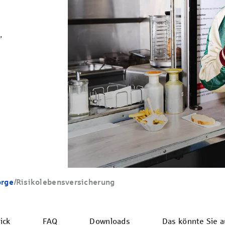
,
orge
/
Risiko­lebens­ver­sicherung
ick
FAQ
Downloads
Das könnte Sie a