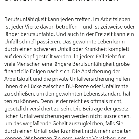
Berufs­unfähig­keit kann jeden tref­fen. Im Arbeits­leben
ist jeder Vierte davon be­trof­fen – und ist zeit­weise oder
länger berufs­unfähig. Und auch in der Frei­zeit kann ein
Un­fall schnell pas­sieren. Das gewohnte Leben kann
durch einen schweren Un­fall oder Krank­heit kom­plett
auf den Kopf ge­stel­lt werden. In jedem Fall zieht für
viele Men­schen eine län­gere Be­rufs­un­fähig­keit große
fi­nan­ziel­le Fol­gen nach sich. Die Ab­siche­rung der
Arbeits­kraft und die pri­vate Un­fall­ver­sicherung hel­fen
Ihnen die Lücke zwischen BU-Ren­te oder Un­fall­rente
zu schlie­ßen, um den gewohnten Lebens­stan­dard hal­
ten zu kön­nen. Denn lei­der reicht es oft­mals nicht,
gesetz­lich ver­sichert zu sein. Die Bei­träge der gesetz­
lichen Un­fall­ver­sicherungen werden nicht aus­reichen,
um das weg­fal­lende Ge­halt aus­zu­glei­chen, falls Sie
durch einen Un­fall oder Krank­heit nicht mehr ar­beiten
kön­nen. Wir be­raten Sie gern, welche Ver­sicherungs­