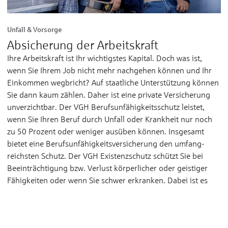
Unfall & Vorsorge
Absicherung der Arbeitskraft
Ihre Arbeits­kraft ist Ihr wichtigstes Kapi­tal. Doch was ist,
wenn Sie Ihrem Job nicht mehr nach­gehen kön­nen und Ihr
Ein­kommen weg­bricht? Auf staat­liche Unter­stüt­zung kön­nen
Sie dann kaum zäh­len. Daher ist eine private Ver­sicherung
un­ver­zicht­bar. Der VGH Berufs­un­fähig­keits­schutz leistet,
wenn Sie Ihren Beruf durch Un­fall oder Krank­heit nur noch
zu 50 Prozent oder weniger aus­üben können. Insge­samt
bietet eine Berufs­unfähigkeits­versicherung den umfang­
reichsten Schutz. Der VGH Existenz­schutz schützt Sie bei
Beein­trächtigung bzw. Ver­lust körper­licher oder gei­stiger
Fähig­keiten oder wenn Sie schwer er­kran­ken. Dabei ist es
egal, ob Sie Ihren Be­ruf weiter­hin aus­üben kön­nen.
Zur Absicherung der Arbeitskraft