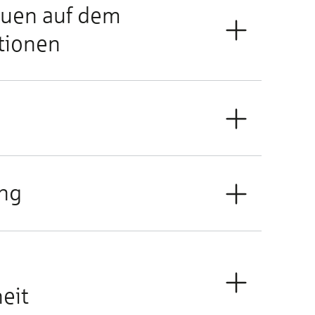
auen auf dem
tionen
ung
eit