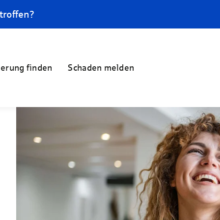
troffen?
herung finden
Schaden melden