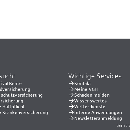
sucht
Wichtige Services
rivatRente
Kontakt
adversicherung
Meine VGH
sschutzversicherung
Schaden melden
ersicherung
Wissenswertes
e Haftpflicht
Wetterdienste
e Kranken­versicherung
Interne Anwendungen
Newsletteranmeldung
Barrier