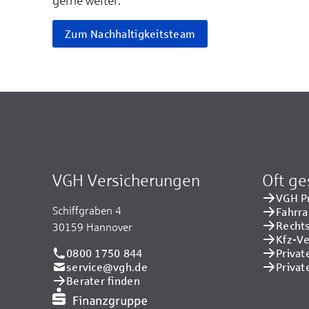
gerne weiter.
Zum Nachhaltigkeitsteam
VGH Versicherungen
Oft ge
VGH P
Schiffgraben 4
Fahrr
Recht
30159 Hannover
Kfz-V
0800 1750 844
Privat
service@vgh.de
Privat
Berater finden