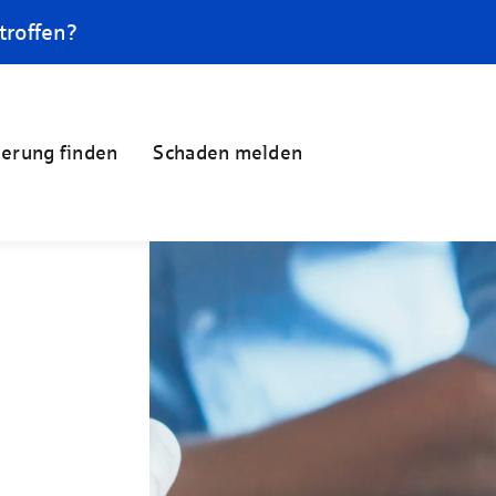
troffen?
herung finden
Schaden melden