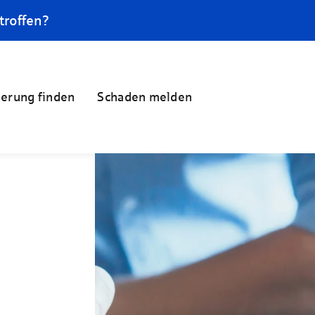
troffen?
herung finden
Schaden melden