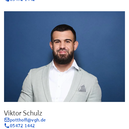
Viktor Schulz
potthoff@vgh.de
05472 1442