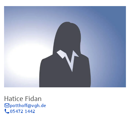
Hatice Fidan
potthoff@vgh.de
05472 1442