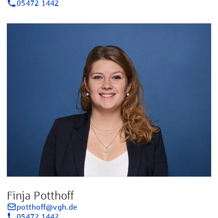
05472 1442
Finja Potthoff
potthoff@vgh.de
05472 1442