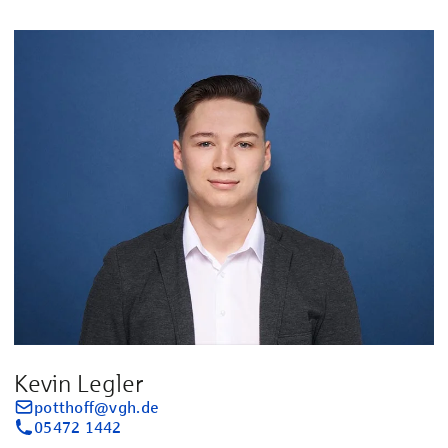
Kevin Legler
potthoff@vgh.de
05472 1442