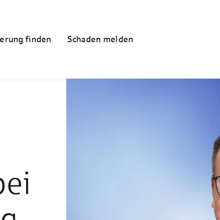
erung finden
Schaden melden
bei
ng