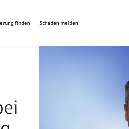
erung finden
Schaden melden
bei
ng