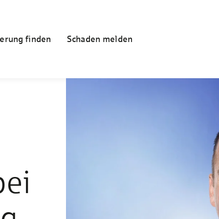
erung finden
Schaden melden
bei
ng