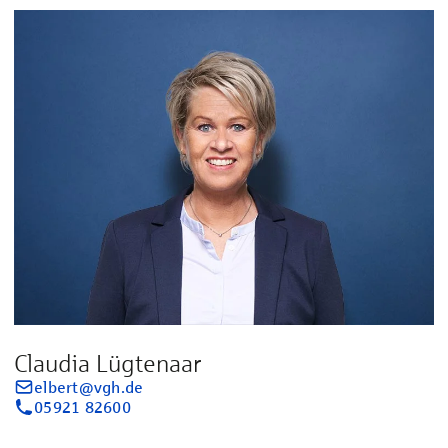
Claudia Lügtenaar
elbert@vgh.de
05921 82600