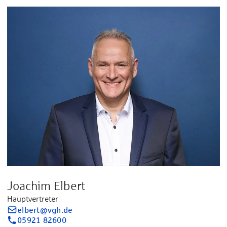
Joachim Elbert
Hauptvertreter
elbert@vgh.de
05921 82600