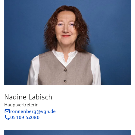
Nadine Labisch
Hauptvertreterin
ronnenberg@vgh.de
05109 52080