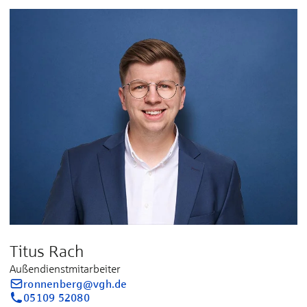
Titus Rach
Außendienstmitarbeiter
ronnenberg@vgh.de
05109 52080