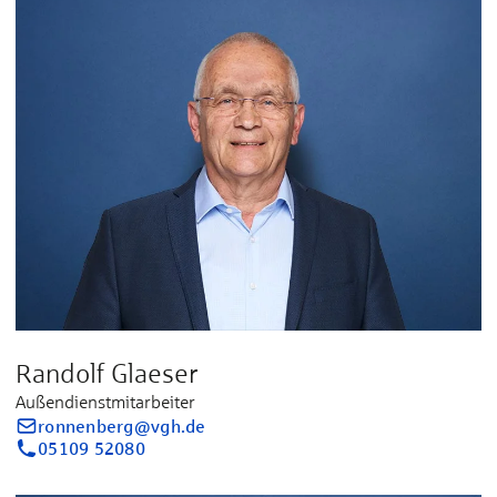
Randolf Glaeser
Außendienstmitarbeiter
ronnenberg@vgh.de
05109 52080