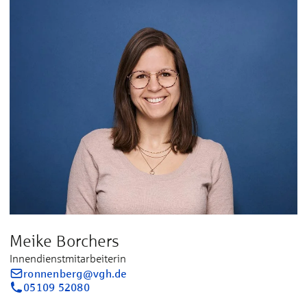
Meike Borchers
Innendienstmitarbeiterin
ronnenberg@vgh.de
05109 52080