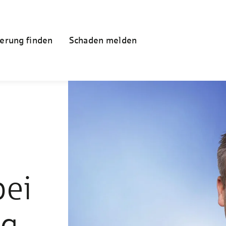
erung finden
Schaden melden
bei
ng