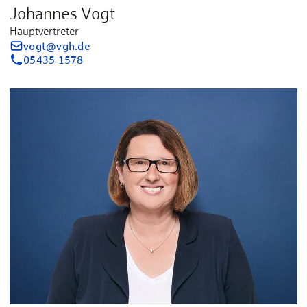
Johannes Vogt
Hauptvertreter
vogt@vgh.de
05435 1578