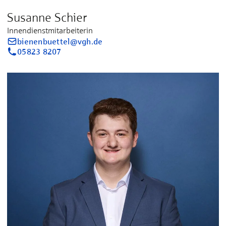
Susanne Schier
Innendienstmitarbeiterin
bienenbuettel@vgh.de
05823 8207