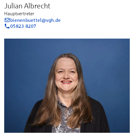
Julian Albrecht
Hauptvertreter
bienenbuettel@vgh.de
05823 8207