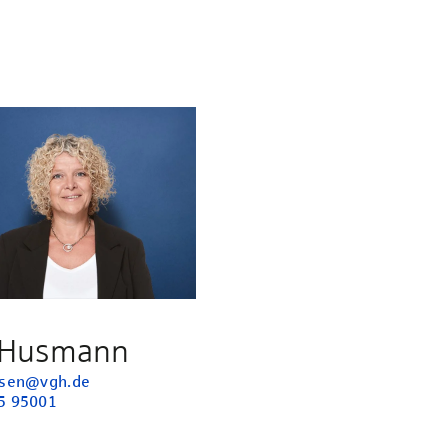
 Husmann
hsen@vgh.de
5 95001