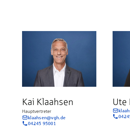
Kai Klaahsen
Ute
klaa
Hauptvertreter
0424
klaahsen@vgh.de
04245 95001