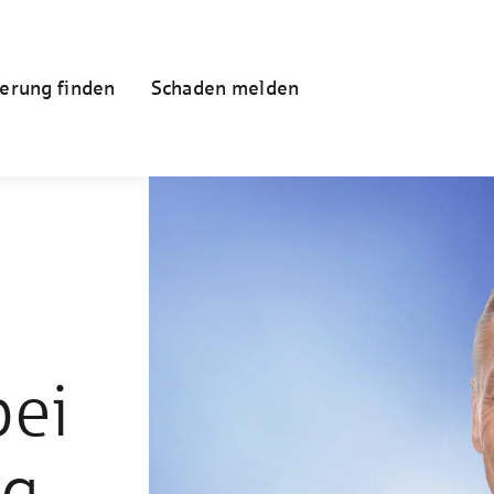
erung finden
Schaden melden
bei
ng