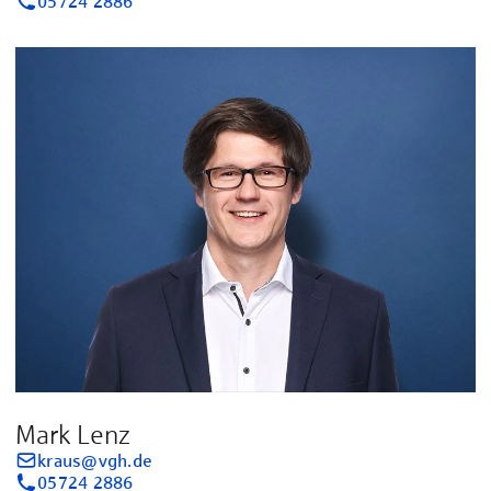
05724 2886
Mark Lenz
kraus@vgh.de
05724 2886