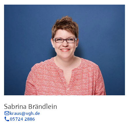
Sabrina Brändlein
kraus@vgh.de
05724 2886