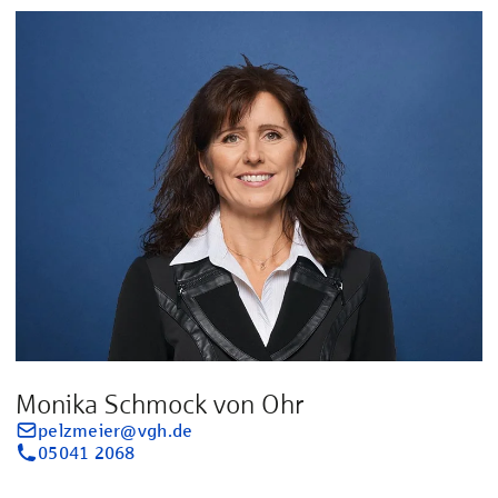
Monika Schmock von Ohr
pelzmeier@vgh.de
05041 2068