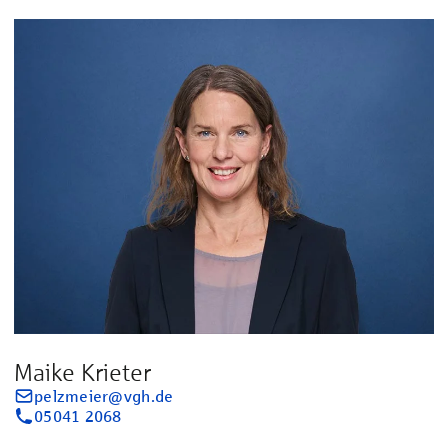
Maike Krieter
pelzmeier@vgh.de
05041 2068