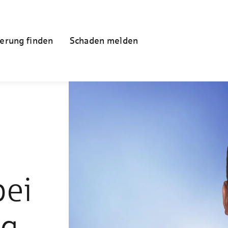
erung finden
Schaden melden
bei
ng