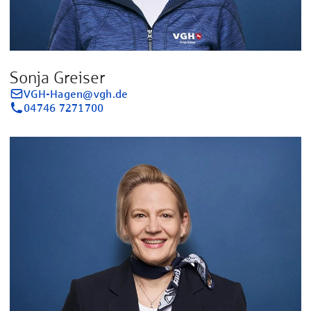
Sonja Greiser
VGH-Hagen@vgh.de
04746 7271700