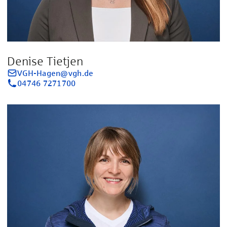
Denise Tietjen
VGH-Hagen@vgh.de
04746 7271700