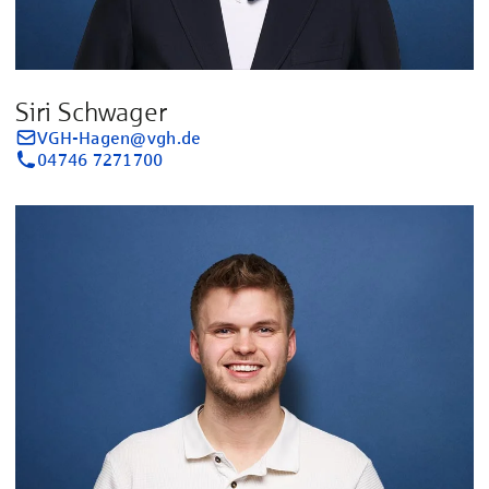
Siri Schwager
VGH-Hagen@vgh.de
04746 7271700