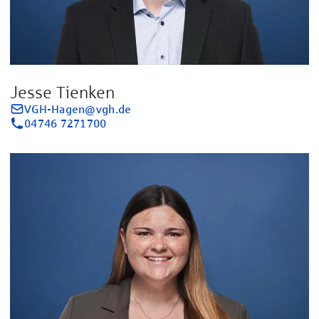
Jesse Tienken
VGH-Hagen@vgh.de
04746 7271700