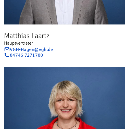
Matthias Laartz
Hauptvertreter
VGH-Hagen@vgh.de
04746 7271700