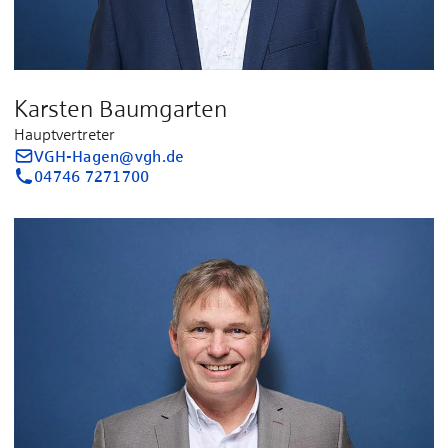
Karsten Baumgarten
Hauptvertreter
VGH-Hagen@vgh.de
04746 7271700