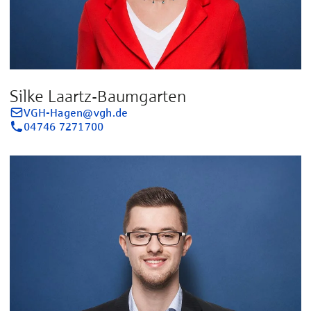
Silke Laartz-Baumgarten
VGH-Hagen@vgh.de
04746 7271700