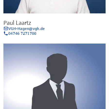
Paul Laartz
VGH-Hagen@vgh.de
04746 7271700