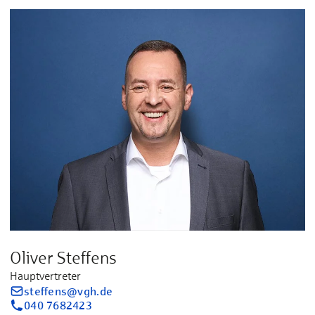
Oliver Steffens
Hauptvertreter
steffens@vgh.de
040 7682423