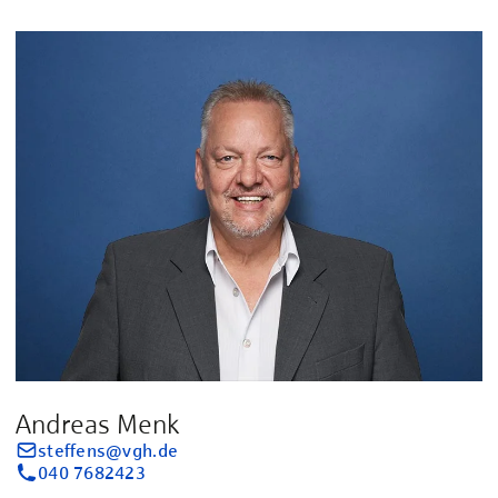
Andreas Menk
steffens@vgh.de
040 7682423