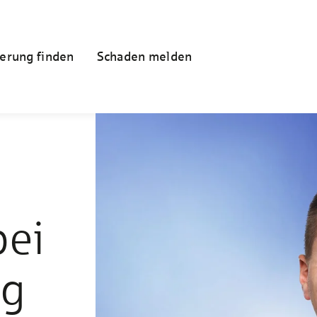
erung finden
Schaden melden
bei
ng