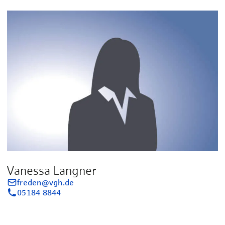
Vanessa Langner
freden@vgh.de
05184 8844