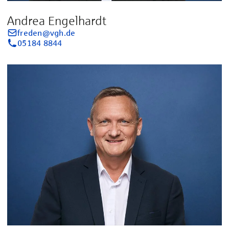
Andrea Engelhardt
freden@vgh.de
05184 8844