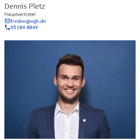
Dennis Pletz
Hauptvertreter
freden@vgh.de
05184 8844