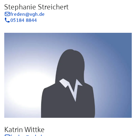
Stephanie Streichert
freden@vgh.de
05184 8844
Katrin Wittke