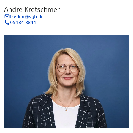
Andre Kretschmer
freden@vgh.de
05184 8844