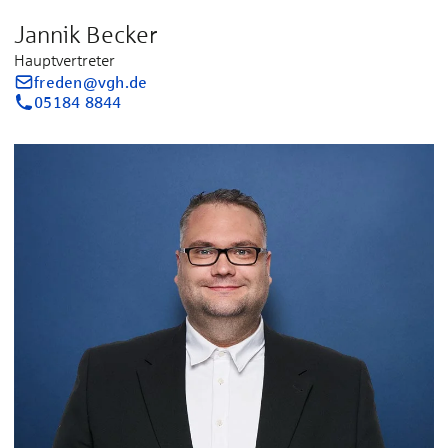
Jannik Becker
Hauptvertreter
freden@vgh.de
05184 8844