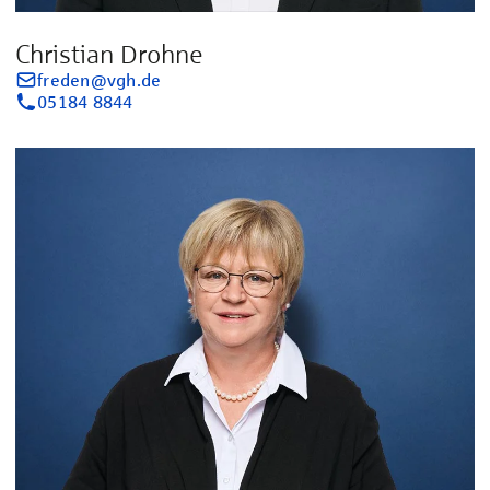
Christian Drohne
freden@vgh.de
05184 8844