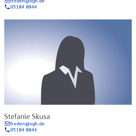
freden@vgh.de
05184 8844
Stefanie Skusa
freden@vgh.de
05184 8844