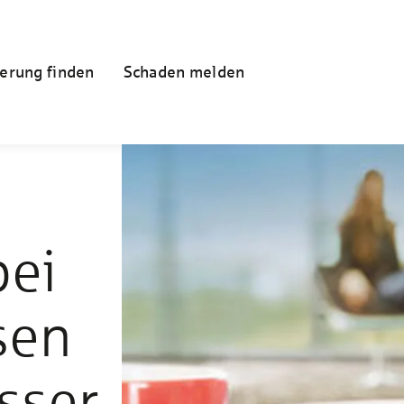
erung finden
Schaden melden
bei
sen
sser