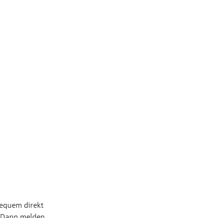
e
bequem direkt
? Dann melden