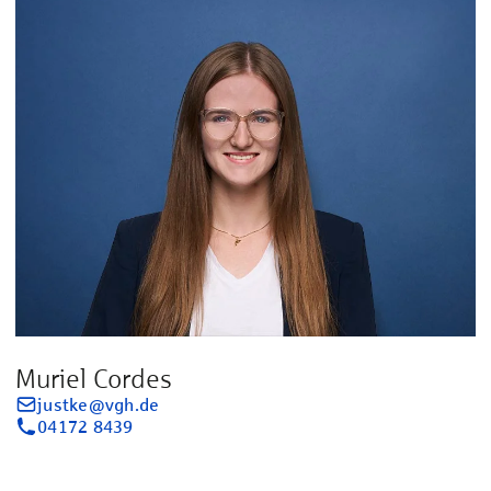
Muriel Cordes
justke@vgh.de
04172 8439