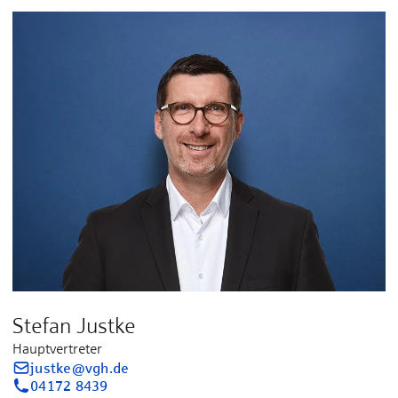
Stefan Justke
Hauptvertreter
justke@vgh.de
04172 8439