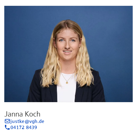
Janna Koch
justke@vgh.de
04172 8439