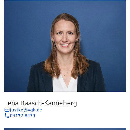
Lena Baasch-Kanneberg
justke@vgh.de
04172 8439