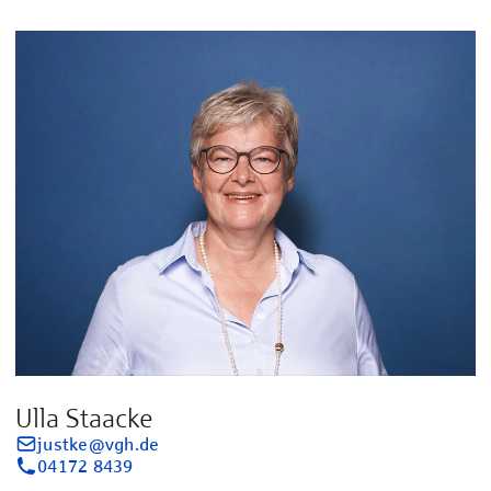
Ulla Staacke
justke@vgh.de
04172 8439