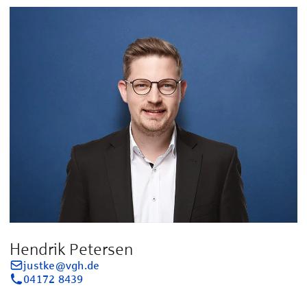
Hendrik Petersen
justke@vgh.de
04172 8439