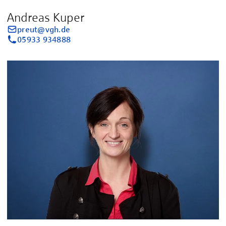
Andreas Kuper
preut@vgh.de
05933 934888