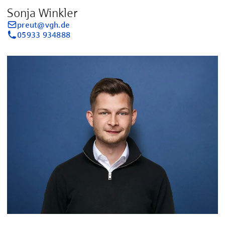
Sonja Winkler
preut@vgh.de
05933 934888