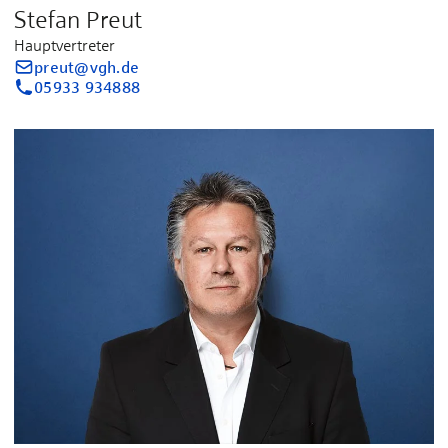
Stefan Preut
Hauptvertreter
preut@vgh.de
05933 934888