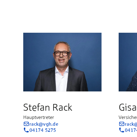
Stefan Rack
Gisa
Hauptvertreter
Versiche
rack@vgh.de
rack
04174 5275
0417