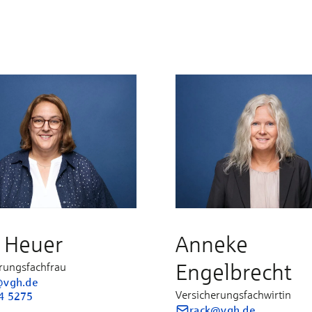
 Heuer
Anneke
Engelbrecht
rungsfachfrau
@vgh.de
Versicherungsfachwirtin
4 5275
rack@vgh.de