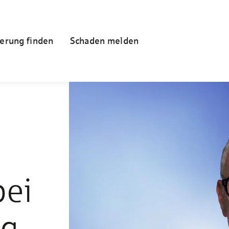
erung finden
Schaden melden
bei
ng