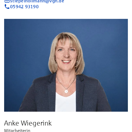
stiepelhollmann@vgh.de
05942 93190
Anke Wiegerink
Mitarbeiterin