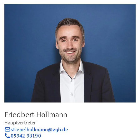
Friedbert Hollmann
Hauptvertreter
stiepelhollmann@vgh.de
05942 93190