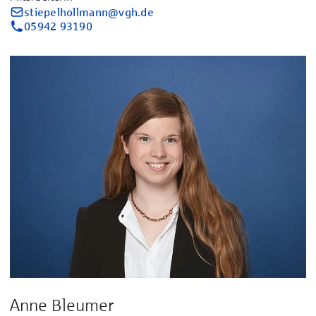
stiepelhollmann@vgh.de
05942 93190
Anne Bleumer