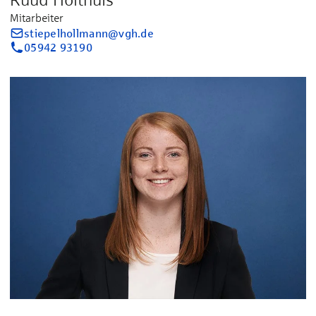
Mitarbeiter
stiepelhollmann@vgh.de
05942 93190