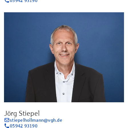
05942 93190
Jörg Stiepel
stiepelhollmann@vgh.de
05942 93190