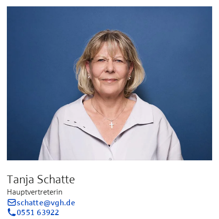
Tanja Schatte
Hauptvertreterin
schatte@vgh.de
0551 63922