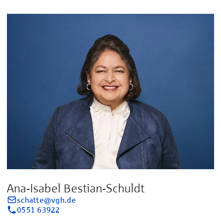
Ana-Isabel Bestian-Schuldt
schatte@vgh.de
0551 63922