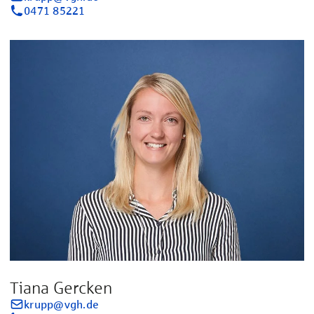
0471 85221
Tiana Gercken
krupp@vgh.de