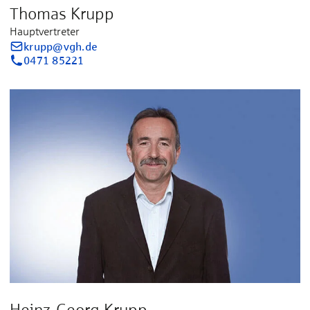
Thomas Krupp
Hauptvertreter
krupp@vgh.de
0471 85221
Heinz-Georg Krupp