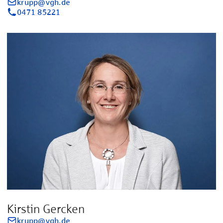
krupp@vgh.de
0471 85221
Kirstin Gercken
krupp@vgh.de