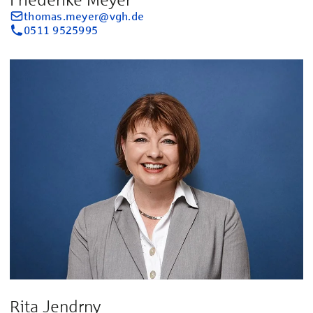
thomas.meyer@vgh.de
0511 9525995
Rita Jendrny