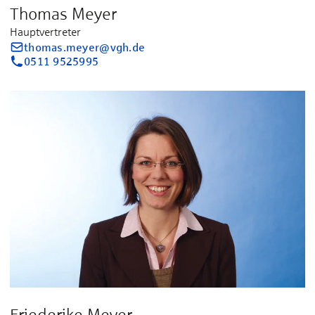
Thomas Meyer
Hauptvertreter
thomas.meyer@vgh.de
0511 9525995
Friederike Meyer