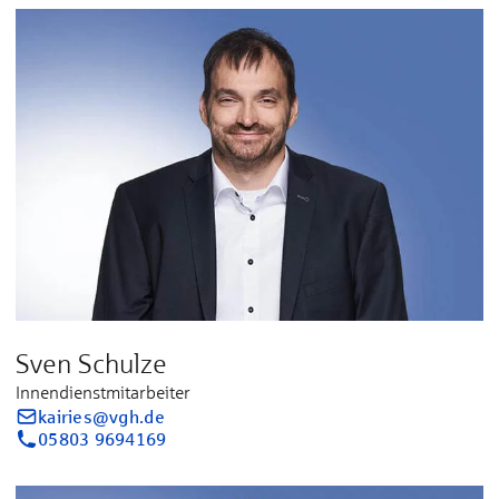
Sven Schulze
Innendienstmitarbeiter
kairies@vgh.de
05803 9694169