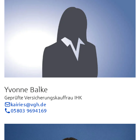
Yvonne Balke
Geprüfte Versicherungskauffrau IHK
kairies@vgh.de
05803 9694169