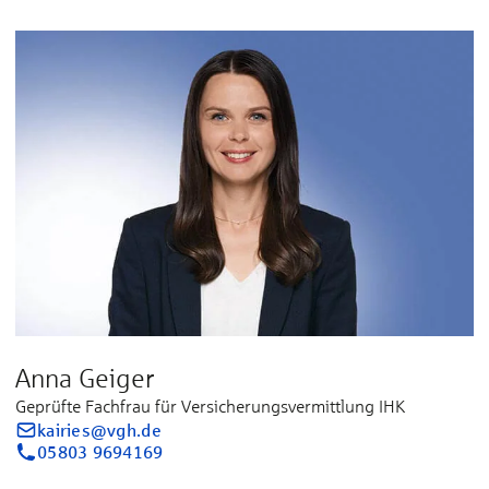
Anna Geiger
Geprüfte Fachfrau für Versicherungsvermittlung IHK
kairies@vgh.de
05803 9694169