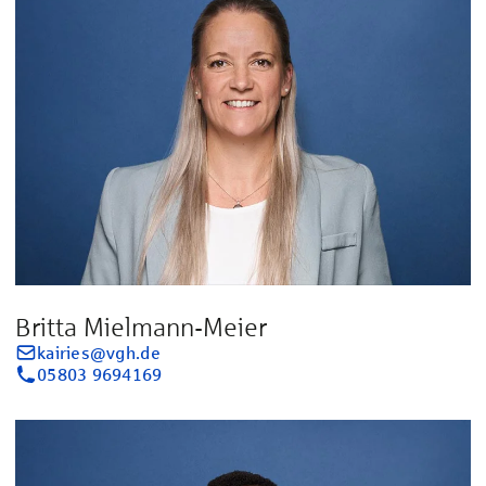
Britta Mielmann-Meier
kairies@vgh.de
05803 9694169