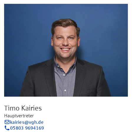
Timo Kairies
Hauptvertreter
kairies@vgh.de
05803 9694169