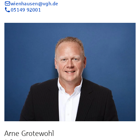
wienhausen@vgh.de
05149 92001
Arne Grotewohl