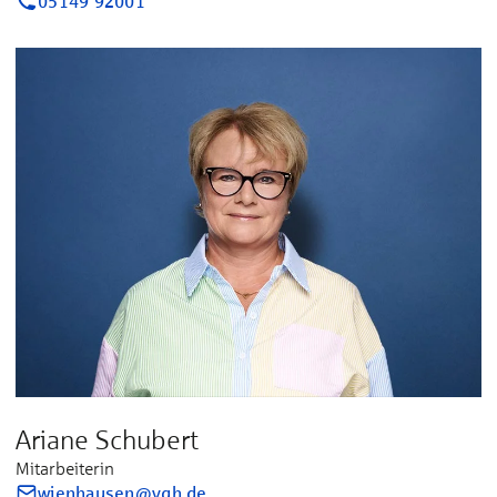
05149 92001
Ariane Schubert
Mitarbeiterin
wienhausen@vgh.de