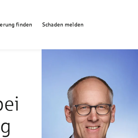
erung finden
Schaden melden
bei
ng