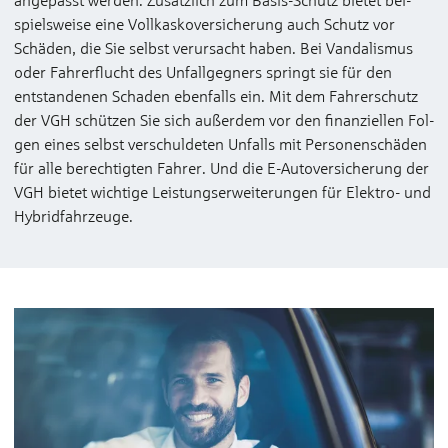
spiels­weise eine Voll­kasko­ver­sicherung auch Schutz vor
Schäden, die Sie selbst ver­ursacht ha­ben. Bei Vanda­lismus
oder Fahrer­flucht des Unfallgegners springt sie für den
entstandenen Schaden ebenfalls ein. Mit dem Fahrerschutz
der VGH schützen Sie sich außerdem vor den finanziellen Fol­
gen eines selbst ver­schuldeten Un­falls mit Per­sonen­schäden
für alle be­rechtigten Fahrer. Und die E-Auto­ver­sicherung der
VGH bietet wichtige Lei­stungs­erweiterungen für Elektro- und
Hybrid­fahr­zeuge.