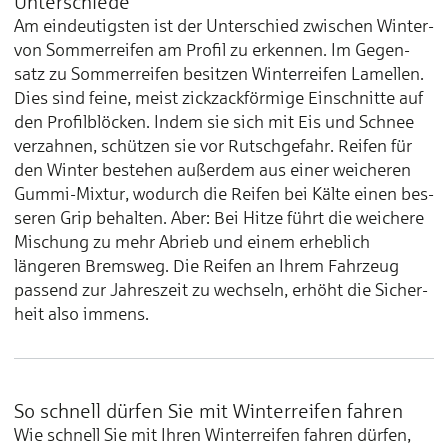
Unterschiede
Am ein­deutigsten ist der Unter­schied zwischen Winter-
von Som­mer­reifen am Profil zu er­ken­nen. Im Gegen­
satz zu Som­mer­reifen besitzen Winter­reifen Lamellen.
Dies sind feine, meist zick­zack­förmige Ein­schnitte auf
den Profil­blöcken. Indem sie sich mit Eis und Schnee
ver­zahnen, schü­tzen sie vor Rutsch­gefahr. Reifen für
den Win­ter bestehen außer­dem aus einer weicheren
Gummi-Mixtur, wo­durch die Reifen bei Kälte einen bes­
seren Grip be­halten. Aber: Bei Hitze führt die weichere
Mi­schung zu mehr Abrieb und einem er­heblich
längeren Brems­weg. Die Rei­fen an Ihrem Fahr­zeug
pas­send zur Jahres­zeit zu wechseln, erhöht die Sicher­
heit also immens.
So schnell dürfen Sie mit Winter­reifen fahren
Wie schnell Sie mit Ihren Winter­reifen fahren dürfen,