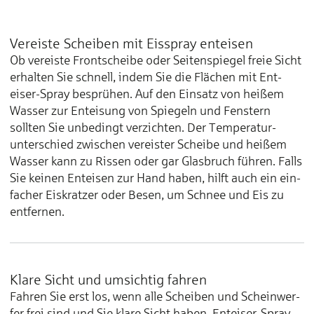
Vereiste Scheiben mit Eisspray enteisen
Ob vereiste Front­scheibe oder Seiten­spiegel freie Sicht
er­halten Sie schnell, indem Sie die Flächen mit Ent­
eiser-Spray besprühen. Auf den Ein­satz von heißem
Was­ser zur Ent­eisung von Spiegeln und Fenstern
sollten Sie un­bedingt ver­zichten. Der Temperatur­
unter­schied zwischen vereister Scheibe und heißem
Was­ser kann zu Rissen oder gar Glas­bruch führen. Falls
Sie keinen Ent­eisen zur Hand haben, hilft auch ein ein­
facher Eis­kratzer oder Besen, um Schnee und Eis zu
ent­fernen.
Klare Sicht und umsichtig fahren
Fahren Sie erst los, wenn alle Schei­ben und Schein­wer­
fer frei sind und Sie klare Sicht haben. Ent­eiser-Spray,