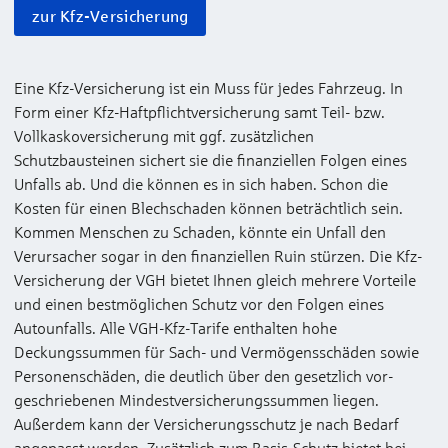
zur Kfz-Versicherung
Eine Kfz-Versicherung ist ein Muss für jedes Fahrzeug. In
Form einer Kfz-Haftpflichtversicherung samt Teil- bzw.
Vollkasko­versicher­ung mit ggf. zusätzlichen
Schutzbausteinen sichert sie die finanziellen Folgen eines
Unfalls ab. Und die können es in sich haben. Schon die
Kosten für einen Blechschaden können be­trächt­lich sein.
Kommen Menschen zu Schaden, könnte ein Unfall den
Verursacher sogar in den finanziellen Ruin stürzen. Die Kfz-
Ver­sicherung der VGH bietet Ihnen gleich mehrere Vorteile
und einen bestmöglichen Schutz vor den Folgen eines
Autounfalls. Alle VGH-Kfz-Tarife enthalten hohe
Deckungssummen für Sach- und Ver­mögens­schäden sowie
Personen­schäden, die deutlich über den gesetzlich vor­
geschriebenen Mindestversicherungssummen liegen.
Außerdem kann der Versicherungs­schutz je nach Be­darf
ange­passt werden. Zusätz­lich zum Basis-Schutz bietet bei­