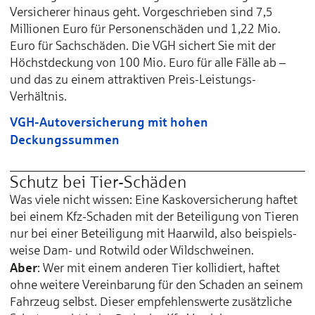
Versicherer hinaus geht. Vorgeschrieben sind 7,5
Millionen Euro für Personenschäden und 1,22 Mio.
Euro für Sachschäden. Die VGH sichert Sie mit der
Höchstdeckung von 100 Mio. Euro für alle Fälle ab –
und das zu einem attraktiven Preis-Leistungs-
Verhältnis.
VGH-Autoversicherung mit hohen
Deckungssummen
Schutz bei Tier-Schäden
Was viele nicht wissen: Eine Kasko­versicherung haftet
bei einem Kfz-Schaden mit der Be­teili­gung von Tieren
nur bei einer Be­teili­gung mit Haar­wild, also bei­spiels­
weise Dam- und Rot­wild oder Wild­schweinen.
Aber
: Wer mit einem anderen Tier kolli­diert, haftet
ohne weitere Ver­ein­barung für den Scha­den an seinem
Fahr­zeug selbst. Dieser empfehlens­werte zusätz­liche