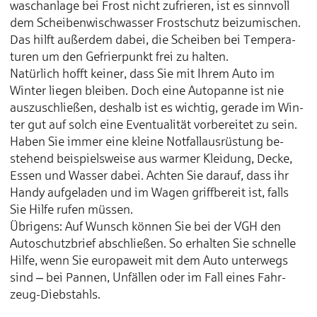
wasch­anlage bei Frost nicht zu­frieren, ist es sinn­voll
dem Scheiben­wisch­wasser Frost­schutz bei­zu­mischen.
Das hilft außer­dem dabei, die Schei­ben bei Tempera­
turen um den Ge­frier­punkt frei zu hal­ten.
Natür­lich hofft keiner, dass Sie mit Ihrem Auto im
Winter liegen bleiben. Doch eine Auto­panne ist nie
aus­zu­schließen, des­halb ist es wichtig, gerade im Win­
ter gut auf solch eine Eventu­alität vor­be­reitet zu sein.
Haben Sie im­mer eine kleine Not­fall­aus­rüstung be­
stehend bei­spiels­weise aus war­mer Klei­dung, Decke,
Es­sen und Was­ser dabei. Achten Sie darauf, dass ihr
Handy auf­ge­laden und im Wa­gen griff­bereit ist, falls
Sie Hilfe ru­fen müs­sen.
Übrigens: Auf Wunsch kön­nen Sie bei der VGH den
Auto­schutz­brief ab­schließen. So er­halten Sie schnelle
Hilfe, wenn Sie europa­weit mit dem Auto unter­wegs
sind ‒ bei Pan­nen, Un­fällen oder im Fall eines Fahr­
zeug-Dieb­stahls.