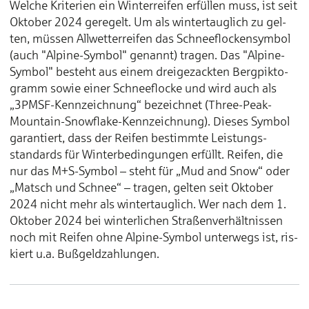
Welche Kri­terien ein Winter­reifen er­fül­len muss, ist seit
Oktober 2024 ge­regelt. Um als winter­taug­lich zu gel­
ten, müssen All­wetter­reifen das Schnee­flocken­symbol
(auch "Alpine-Symbol" ge­nannt) tra­gen. Das "Alpine-
Symbol" be­steht aus einem drei­ge­zackten Berg­pikto­
gramm so­wie einer Schnee­flocke und wird auch als
„3PMSF-Kennzeichnung“ bezeichnet (Three-Peak-
Mountain-Snowflake-Kennzeichnung). Dieses Symbol
garantiert, dass der Reifen bestimmte Lei­stungs­
standards für Winter­be­dingungen er­füllt. Rei­fen, die
nur das M+S-Symbol – steht für „Mud and Snow“ oder
„Matsch und Schnee“ – tra­gen, gel­ten seit Oktober
2024 nicht mehr als winter­taug­lich. Wer nach dem 1.
Oktober 2024 bei winter­lichen Straßen­ver­hältnissen
noch mit Rei­fen ohne Alpine-Symbol unter­wegs ist, ris­
kiert u.a. Buß­geld­zahlungen.