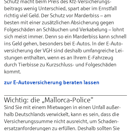
Schutz macht beim Preis des Kfz-Versicherungs­
beitrags wenig Unter­schied, spart aber im Ernst­fall
richtig viel Geld. Der Schutz vor Marder­biss – am
besten mit einer zusätz­lichen Ab­sicherung gegen
Folge­schäden an Schläuchen und Ver­kabelung – lohnt
sich meist im­mer. Denn so ein Marder­biss kann schnell
ins Geld gehen, beson­ders bei E-Autos. In der E-Auto­
ver­sicherung der VGH sind deshalb um­fang­reiche Lei­
stungen ent­halten, wenn es an Ihrem E-Fahr­zeug
durch Tier­bisse zu Kurz­schluss- und Folge­schäden
kommt.
zur E-Autoversicherung beraten lassen
Wichtig: die „Mallorca-Police“
Sind Sie mit einem Miet­wagen in einen Un­fall außer­
halb Deutschlands ver­wickelt, kann es sein, dass die
Ver­sicherungs­summe nicht aus­reicht, um Schaden­
ersatz­anforderungen zu er­füllen. Des­halb sollten Sie