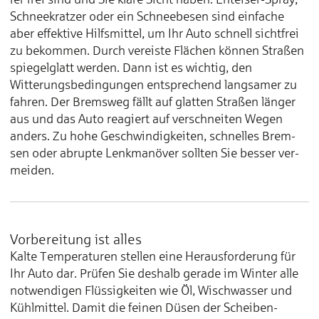
Schnee­kratzer oder ein Schnee­besen sind ein­fache
aber effektive Hilfs­mittel, um Ihr Auto schnell sicht­frei
zu be­kommen. Durch ver­eiste Flächen kön­nen Straßen
spiegel­glatt wer­den. Dann ist es wichtig, den
Witterungs­bedingungen ent­sprechend lang­samer zu
fahren. Der Brems­weg fällt auf glatten Straßen länger
aus und das Auto rea­giert auf ver­schneiten Wegen
anders. Zu hohe Ge­schwindig­keiten, schnelles Brem­
sen oder abrupte Lenk­manöver sollten Sie bes­ser ver­
meiden.
Vorbereitung ist alles
Kalte Tempera­turen stel­len eine Heraus­forderung für
Ihr Auto dar. Prü­fen Sie des­halb gerade im Win­ter alle
not­wendigen Flüssig­keiten wie Öl, Wisch­wasser und
Kühl­mittel. Damit die feinen Düsen der Scheiben­